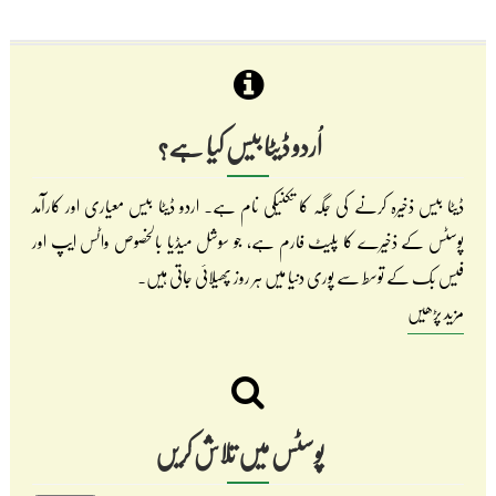
اُردو ڈیٹا بیس کیا ہے؟
ڈیٹا بیس ذخیرہ کرنے کی جگہ کا تکنیکی نام ہے۔ اردو ڈیٹا بیس معیاری اور کارآمد
پوسٹس کے ذخیرے کا پلیٹ فارم ہے، جو سوشل میڈیا بالخصوص واٹس ایپ اور
فیس بک کے توسط سے پوری دنیا میں ہر روز پھیلائی جاتی ہیں۔
مزید پڑھیں
پوسٹس میں تلاش کریں