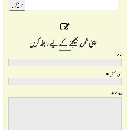
اپنی تحریر بھیجنے کے لیے رابطہ کریں
نام
ای میل
*
پیغام
*