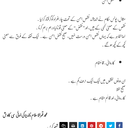
نقصِ امن
مثال: پولس حکام نے اندیشئہ نقصِ امن کے تحت چار افراد کو گرفتار کرلیا ۔
نقص کے معنی کمی کے ہیں، اور” نقض“ کے معنی توڑنا یا درہم برہم کرنا ۔
لہذا ظاہر ہے کہ یہاں نقصِ امن درست نہیں، صحیح نقضِ امن ہے۔ ایک نقطہ کے فرق سے معنی
کچھ کے کچھ ہوگئے ۔
کاروائی ، قائمقام
ان دونوں لفظوں میں ایک ایک حرف کم ہے ۔
صحیح لفظ
کارروائی، اور قائم مقام ہے ۔
محمدقمرالاسلام ناندیڑ کی ادنٰی سی کاوش
شیئر کریں