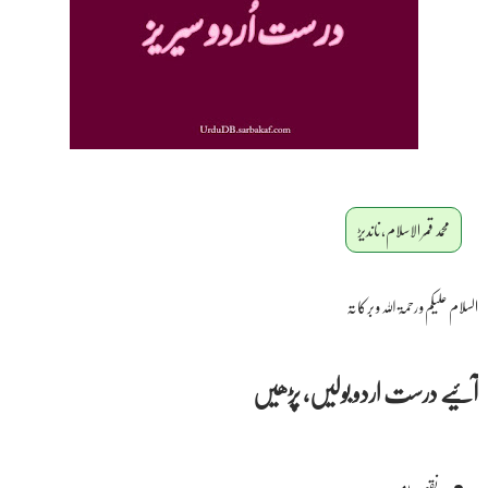
محمد قمر الاسلام، ناندیڑ
السلام علیکم و رحمۃ اللہ و برکاتہ
آئیے درست اردو بولیں، پڑھیں