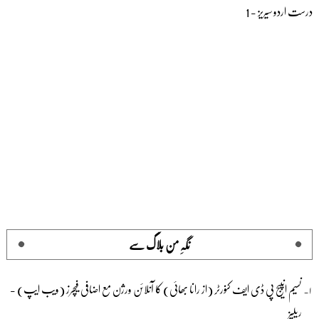
درست اردو سیریز - 1
نگہِ من بلاگ سے
نسیم انپیج پی ڈی ایف کنورٹر (از رانا بھائی) کا آنلائن ورژن مع اضافی فیچرز (ویب ایپ) -
ریلیز