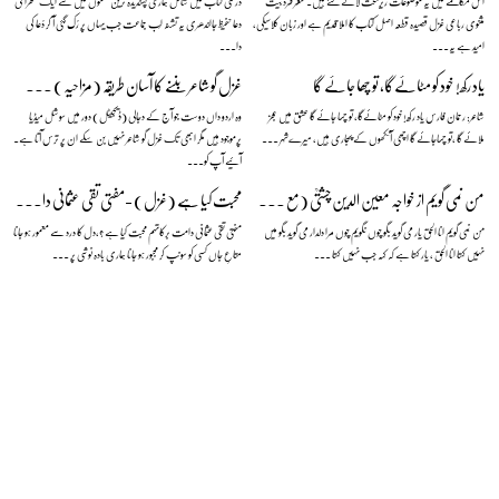
اس مکالمے میں یہ موضوعات زیرِ بحث لائے گئے ہیں۔ شعر فرد بیت
درسی کتاب میں شامل ہماری پسندیدہ ترین نظموں میں سے ایک صحرا کی
مثنوی رباعی غزل قصیدہ قطعہ اصل کتاب کا املا قدیم ہے اور زبان کلاسیکی،
دعا حفیظ جالندھری یہ تشنہ لَب جماعت جب یہاں پر رُک گئی آ کر دُعا کی
امید ہے یہ...
دا...
یاد رکھ! خود کو مٹائےگا، تو چھا جائے گا
غزل گو شاعر بننے کا آسان طریقہ (مزاحیہ) — نعمان علی خان
شاعر: رحمان فارس یاد رکھ! خود کو مٹائےگا، تو چھا جائے گا عشق میں عجز
وہ اردو داں دوست جو آج کے دجالی (ڈیجیٹل) دور میں سوشل میڈیا
ملائے گا ،تو چھاجائے گا اچھی آنکھوں کے پجاری ہیں، میرےشہر ...
پرموجود ہیں مگر ابھی تک غزل گو شاعر نہیں بن سکے ان پر ترس آتا ہے۔
آئیے آپ کو...
من نمی گویم از خواجہ معین الدین چشتیؒ (مع منظوم اردو ترجمہ)
محبت کیا ہے (غزل) -مفتی تقی عثمانی دامت برکاتہم
من نمی گویم انا الحق یار می گوید بگو چوں نگویم چوں مرا دلدار می گوید بگو میں
مفتی تقی عثمانی دامت برکاتہم محبت کیا ہے ؟،دل کا درد سے معمور ہو جانا
نہیں کہتا انا الحق ، یار کہتا ہے کہ کہہ جب نہیں کہتا ...
متاعِ جاں کسی کو سونپ کر مجبور ہو جانا ہماری بادہ نوشی پر ...