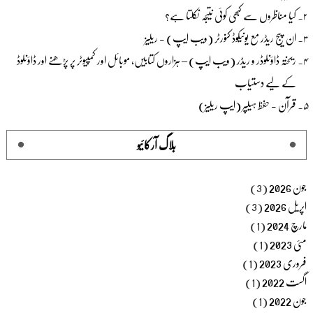
کیا مناظروں سے کبھی کوئی نتیجہ نکلتا ہے؟
ان پیج ریڈر مع یونیکوڈ کنورٹر (ویب ایپ) - ریلیز
ریختہ ڈاؤنلوڈر و ریڈر (ویب ایپ) – ہزاروں کتابیں، موبائل اور کمپیوٹر پر پڑھنے اور ڈاؤنلوڈ
کے لیے دستیاب
قرآن - حفظ ہیلپر (ایپ ریلیز)
بلاگ آرکائیو
جون 2026
(3)
اپریل 2026
(3)
مارچ 2024
(1)
مئی 2023
(1)
فروری 2023
(1)
اگست 2022
(1)
جون 2022
(1)