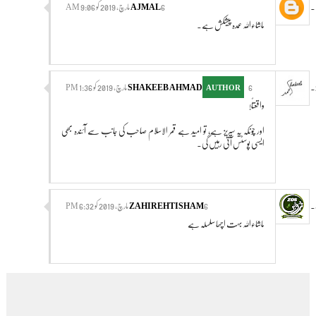
6 مارچ، 2019 کو 9:06 AM
AJMAL
ماشاءاللہ عمدہ پیشکش ہے۔
جواب دیں
6 مارچ، 2019 کو 1:36 PM
SHAKEEB AHMAD
واقعتاً!
اور چونکہ یہ سیریز ہے، تو امید ہے قمر الاسلام صاحب کی جانب سے آئندہ بھی
ایسی پوسٹس آتی رہیں گی۔
جواب دیں
6 مارچ، 2019 کو 6:32 PM
ZAHIREHTISHAM
ماشاءاللہ بہت اچھا سلسلہ ہے
جواب دیں