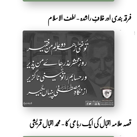
فرقہ بندی اور خلافِ راشدہ - لطف الاسلام
7 سال قبل
by Shakeeb Ahmad
قصہ علامہ اقبال کی ایک رباعی کا - محمد اقبال قریشی