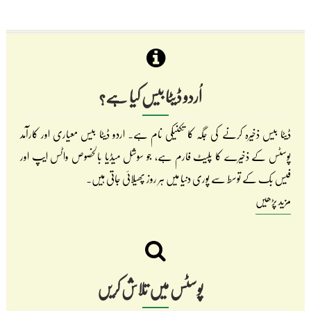
اُردو ڈیٹا بیس کیا ہے؟
ڈیٹا بیس ذخیرہ کرنے کی جگہ کا تکنیکی نام ہے۔ اردو ڈیٹا بیس معیاری اور کارآمد
پوسٹس کے ذخیرے کا پلیٹ فارم ہے، جو سوشل میڈیا بالخصوص واٹس ایپ اور
فیس بک کے توسط سے پوری دنیا میں ہر روز پھیلائی جاتی ہیں۔
مزید پڑھیں
پوسٹس میں تلاش کریں