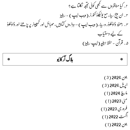
کیا مناظروں سے کبھی کوئی نتیجہ نکلتا ہے؟
ان پیج ریڈر مع یونیکوڈ کنورٹر (ویب ایپ) - ریلیز
ریختہ ڈاؤنلوڈر و ریڈر (ویب ایپ) – ہزاروں کتابیں، موبائل اور کمپیوٹر پر پڑھنے اور ڈاؤنلوڈ
کے لیے دستیاب
قرآن - حفظ ہیلپر (ایپ ریلیز)
بلاگ آرکائیو
جون 2026
(3)
اپریل 2026
(3)
مارچ 2024
(1)
مئی 2023
(1)
فروری 2023
(1)
اگست 2022
(1)
جون 2022
(1)