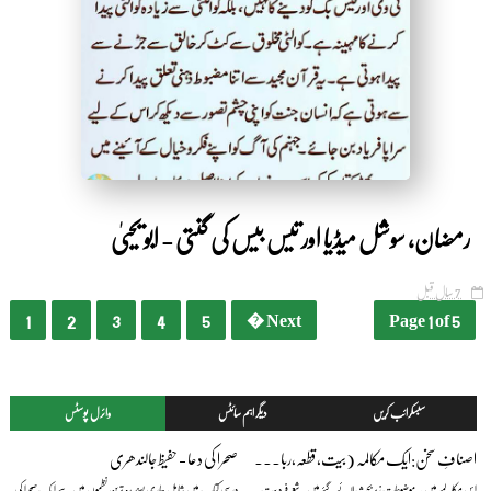
by Shakeeb Ahmad
رمضان، سوشل میڈیا اور تیس بیس کی گنتی - ابو یحییٰ
7 سال قبل
1
2
3
4
5
Next �
Page 1 of 5
سبسکرائب کریں
دیگر اہم سائٹس
وائرل پوسٹس
اصنافِ سخن:ایک مکالمہ (بیت،قطعہ،رباعی،غزل) — بیج ناتھ سہائے فگارؔ
صحرا کی دعا - حفیظ جالندھری
اس مکالمے میں یہ موضوعات زیرِ بحث لائے گئے ہیں۔ شعر فرد بیت
درسی کتاب میں شامل ہماری پسندیدہ ترین نظموں میں سے ایک صحرا کی