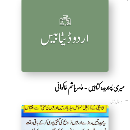
7 سال قبل
by Shakeeb Ahmad
میری پسندیدہ کتابیں - عامر ہاشم خاکوانی
7 سال قبل