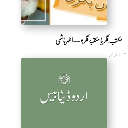
مکتب ِفکر یا مکتبۂ فکر؟ — اطہر ہاشمی
7 سال قبل
by Shakeeb Ahmad