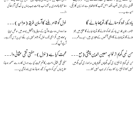
مثنوی رباعی غزل قصیدہ قطعہ اصل کتاب کا املا قدیم ہے اور زبان کلاسیکی،
دعا حفیظ جالندھری یہ تشنہ لَب جماعت جب یہاں پر رُک گئی آ کر دُعا کی
امید ہے یہ...
دا...
یاد رکھ! خود کو مٹائےگا، تو چھا جائے گا
غزل گو شاعر بننے کا آسان طریقہ (مزاحیہ) — نعمان علی خان
شاعر: رحمان فارس یاد رکھ! خود کو مٹائےگا، تو چھا جائے گا عشق میں عجز
وہ اردو داں دوست جو آج کے دجالی (ڈیجیٹل) دور میں سوشل میڈیا
ملائے گا ،تو چھاجائے گا اچھی آنکھوں کے پجاری ہیں، میرےشہر ...
پرموجود ہیں مگر ابھی تک غزل گو شاعر نہیں بن سکے ان پر ترس آتا ہے۔
آئیے آپ کو...
من نمی گویم از خواجہ معین الدین چشتیؒ (مع منظوم اردو ترجمہ)
محبت کیا ہے (غزل) -مفتی تقی عثمانی دامت برکاتہم
من نمی گویم انا الحق یار می گوید بگو چوں نگویم چوں مرا دلدار می گوید بگو میں
مفتی تقی عثمانی دامت برکاتہم محبت کیا ہے ؟،دل کا درد سے معمور ہو جانا
نہیں کہتا انا الحق ، یار کہتا ہے کہ کہہ جب نہیں کہتا ...
متاعِ جاں کسی کو سونپ کر مجبور ہو جانا ہماری بادہ نوشی پر ...