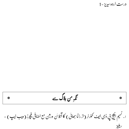
درست اردو سیریز - 1
نگہِ من بلاگ سے
نسیم انپیج پی ڈی ایف کنورٹر (از رانا بھائی) کا آنلائن ورژن مع اضافی فیچرز (ویب ایپ) -
ریلیز