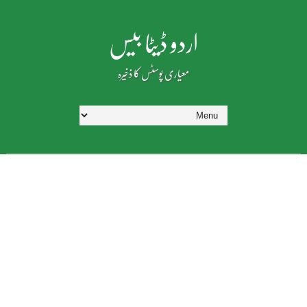
اردو ڈیٹا بیس
معیاری پوسٹس کا ذخیرہ