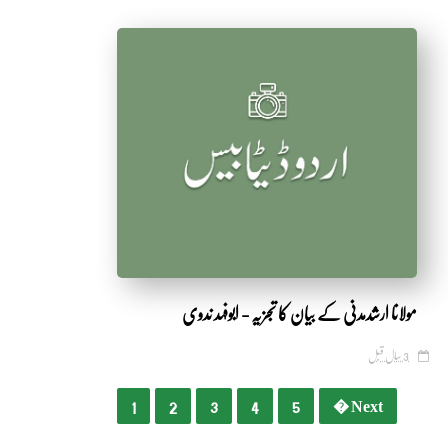
by Shakeeb Ahmad
مولانا ارشدمدنی کے بیان کا تجزیہ - ابوفہد ندوی
3 سال قبل
1
2
3
4
5
Next �