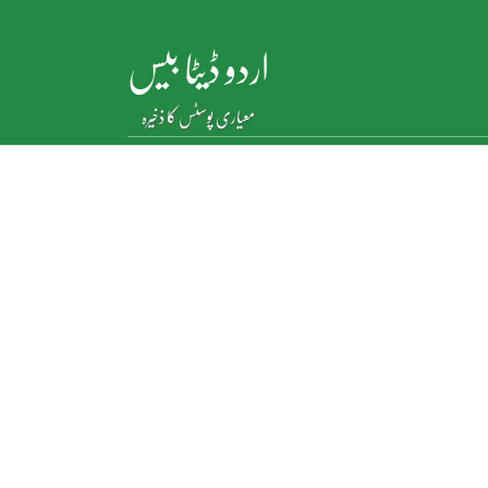
اردو ڈیٹا بیس
معیاری پوسٹس کا ذخیرہ