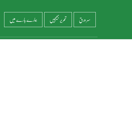
سر ورق
تحریر بھیجیں
ہمارے بارے میں