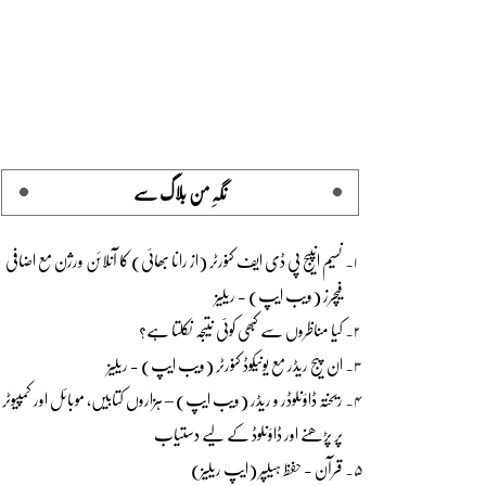
نگہِ من بلاگ سے
نسیم انپیج پی ڈی ایف کنورٹر (از رانا بھائی) کا آنلائن ورژن مع اضافی
فیچرز (ویب ایپ) - ریلیز
کیا مناظروں سے کبھی کوئی نتیجہ نکلتا ہے؟
ان پیج ریڈر مع یونیکوڈ کنورٹر (ویب ایپ) - ریلیز
ریختہ ڈاؤنلوڈر و ریڈر (ویب ایپ) – ہزاروں کتابیں، موبائل اور کمپیوٹر
پر پڑھنے اور ڈاؤنلوڈ کے لیے دستیاب
قرآن - حفظ ہیلپر (ایپ ریلیز)