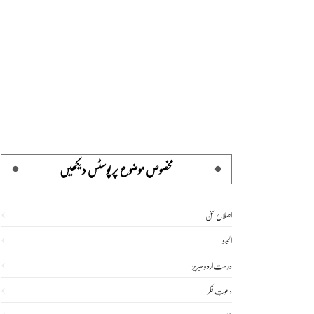
مخصوص موضوع پر پوسٹس دیکھیں
اصلاح سخن
الحاد
درست اردو سیریز
دعوتِ فکر