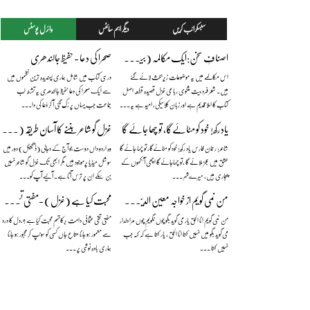
سبسکرائب کریں
دیگر اہم سائٹس
وائرل پوسٹس
اصنافِ سخن:ایک مکالمہ (بیت،قطعہ،رباعی،غزل) — بیج ناتھ سہائے فگارؔ
صحرا کی دعا - حفیظ جالندھری
اس مکالمے میں یہ موضوعات زیرِ بحث لائے گئے
درسی کتاب میں شامل ہماری پسندیدہ ترین نظموں میں
ہیں۔ شعر فرد بیت مثنوی رباعی غزل قصیدہ قطعہ اصل
سے ایک صحرا کی دعا حفیظ جالندھری یہ تشنہ لَب
کتاب کا املا قدیم ہے اور زبان کلاسیکی، امید ہے یہ...
جماعت جب یہاں پر رُک گئی آ کر دُعا کی دا...
یاد رکھ! خود کو مٹائےگا، تو چھا جائے گا
غزل گو شاعر بننے کا آسان طریقہ (مزاحیہ) — نعمان علی خان
شاعر: رحمان فارس یاد رکھ! خود کو مٹائےگا، تو چھا جائے گا
وہ اردو داں دوست جو آج کے دجالی (ڈیجیٹل) دور میں
عشق میں عجز ملائے گا ،تو چھاجائے گا اچھی آنکھوں کے
سوشل میڈیا پرموجود ہیں مگر ابھی تک غزل گو شاعر نہیں
پجاری ہیں، میرےشہر ...
بن سکے ان پر ترس آتا ہے۔ آئیے آپ کو...
من نمی گویم از خواجہ معین الدین چشتیؒ (مع منظوم اردو ترجمہ)
محبت کیا ہے (غزل) -مفتی تقی عثمانی دامت برکاتہم
من نمی گویم انا الحق یار می گوید بگو چوں نگویم چوں مرا دلدار
مفتی تقی عثمانی دامت برکاتہم محبت کیا ہے ؟،دل کا درد
می گوید بگو میں نہیں کہتا انا الحق ، یار کہتا ہے کہ کہہ جب
سے معمور ہو جانا متاعِ جاں کسی کو سونپ کر مجبور ہو جانا
نہیں کہتا ...
ہماری بادہ نوشی پر ...