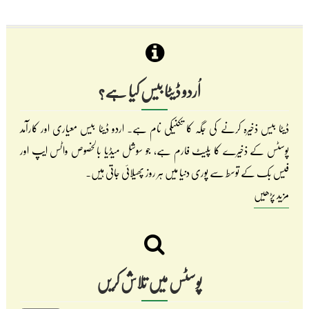
اُردو ڈیٹا بیس کیا ہے؟
ڈیٹا بیس ذخیرہ کرنے کی جگہ کا تکنیکی نام ہے۔ اردو ڈیٹا بیس معیاری اور کارآمد
پوسٹس کے ذخیرے کا پلیٹ فارم ہے، جو سوشل میڈیا بالخصوص واٹس ایپ اور
فیس بک کے توسط سے پوری دنیا میں ہر روز پھیلائی جاتی ہیں۔
مزید پڑھیں
پوسٹس میں تلاش کریں