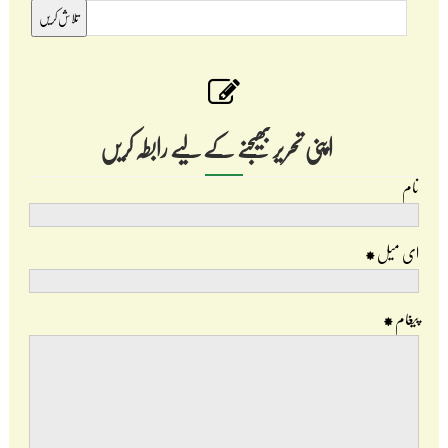
اپنی تحریر بھیجنے کے لیے رابطہ کریں
نام
ای میل
*
پیغام
*