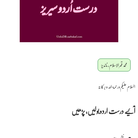
محمد قمر الاسلام، ناندیڑ
السلام علیکم و رحمۃ اللہ و برکاتہ
آئیے درست اردو بولیں، پڑھیں