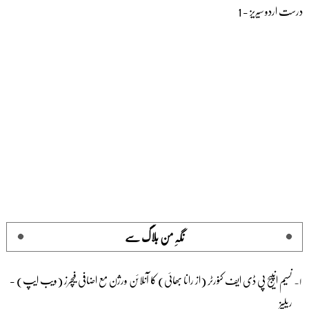
درست اردو سیریز - 1
نگہِ من بلاگ سے
نسیم انپیج پی ڈی ایف کنورٹر (از رانا بھائی) کا آنلائن ورژن مع اضافی فیچرز (ویب ایپ) -
ریلیز