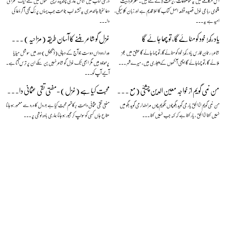
اس مکالمے میں یہ موضوعات زیرِ بحث لائے گئے ہیں۔ شعر فرد بیت
درسی کتاب میں شامل ہماری پسندیدہ ترین نظموں میں سے ایک صحرا کی
مثنوی رباعی غزل قصیدہ قطعہ اصل کتاب کا املا قدیم ہے اور زبان کلاسیکی،
دعا حفیظ جالندھری یہ تشنہ لَب جماعت جب یہاں پر رُک گئی آ کر دُعا کی
امید ہے یہ...
دا...
یاد رکھ! خود کو مٹائےگا، تو چھا جائے گا
غزل گو شاعر بننے کا آسان طریقہ (مزاحیہ) — نعمان علی خان
شاعر: رحمان فارس یاد رکھ! خود کو مٹائےگا، تو چھا جائے گا عشق میں عجز
وہ اردو داں دوست جو آج کے دجالی (ڈیجیٹل) دور میں سوشل میڈیا
ملائے گا ،تو چھاجائے گا اچھی آنکھوں کے پجاری ہیں، میرےشہر ...
پرموجود ہیں مگر ابھی تک غزل گو شاعر نہیں بن سکے ان پر ترس آتا ہے۔
آئیے آپ کو...
من نمی گویم از خواجہ معین الدین چشتیؒ (مع منظوم اردو ترجمہ)
محبت کیا ہے (غزل) -مفتی تقی عثمانی دامت برکاتہم
من نمی گویم انا الحق یار می گوید بگو چوں نگویم چوں مرا دلدار می گوید بگو میں
مفتی تقی عثمانی دامت برکاتہم محبت کیا ہے ؟،دل کا درد سے معمور ہو جانا
نہیں کہتا انا الحق ، یار کہتا ہے کہ کہہ جب نہیں کہتا ...
متاعِ جاں کسی کو سونپ کر مجبور ہو جانا ہماری بادہ نوشی پر ...