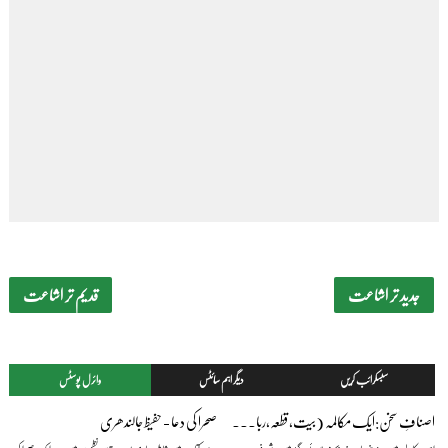
جدید تر اشاعت
قدیم تر اشاعت
سبسکرائب کریں
دیگر اہم سائٹس
وائرل پوسٹس
اصنافِ سخن:ایک مکالمہ (بیت،قطعہ،رباعی،غزل) — بیج ناتھ سہائے فگارؔ
صحرا کی دعا - حفیظ جالندھری