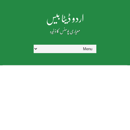
اردو ڈیٹا بیس
معیاری پوسٹس کا ذخیرہ