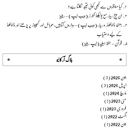
کیا مناظروں سے کبھی کوئی نتیجہ نکلتا ہے؟
ان پیج ریڈر مع یونیکوڈ کنورٹر (ویب ایپ) - ریلیز
ریختہ ڈاؤنلوڈر و ریڈر (ویب ایپ) – ہزاروں کتابیں، موبائل اور کمپیوٹر پر پڑھنے اور ڈاؤنلوڈ
کے لیے دستیاب
قرآن - حفظ ہیلپر (ایپ ریلیز)
بلاگ آرکائیو
جون 2026
(3)
اپریل 2026
(3)
مارچ 2024
(1)
مئی 2023
(1)
فروری 2023
(1)
اگست 2022
(1)
جون 2022
(1)