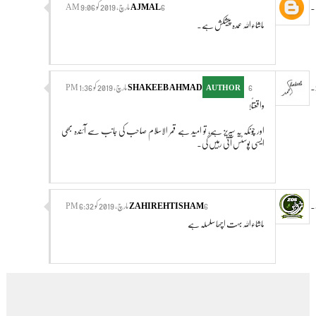
6 مارچ، 2019 کو 9:06 AM
AJMAL
ماشاءاللہ عمدہ پیشکش ہے۔
جواب دیں
6 مارچ، 2019 کو 1:36 PM
SHAKEEB AHMAD
واقعتاً!
اور چونکہ یہ سیریز ہے، تو امید ہے قمر الاسلام صاحب کی جانب سے آئندہ بھی
ایسی پوسٹس آتی رہیں گی۔
جواب دیں
6 مارچ، 2019 کو 6:32 PM
ZAHIREHTISHAM
ماشاءاللہ بہت اچھا سلسلہ ہے
جواب دیں