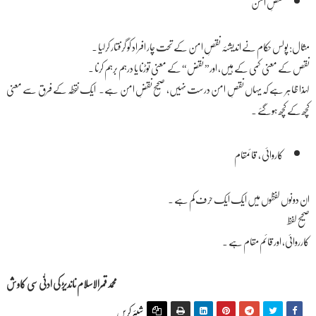
نقصِ امن
مثال: پولس حکام نے اندیشئہ نقصِ امن کے تحت چار افراد کو گرفتار کرلیا ۔
نقص کے معنی کمی کے ہیں، اور” نقض“ کے معنی توڑنا یا درہم برہم کرنا ۔
لہذا ظاہر ہے کہ یہاں نقصِ امن درست نہیں، صحیح نقضِ امن ہے۔ ایک نقطہ کے فرق سے معنی
کچھ کے کچھ ہوگئے ۔
کاروائی ، قائمقام
ان دونوں لفظوں میں ایک ایک حرف کم ہے ۔
صحیح لفظ
کارروائی، اور قائم مقام ہے ۔
محمدقمرالاسلام ناندیڑ کی ادنٰی سی کاوش
شیئر کریں