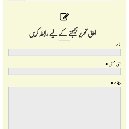
اپنی تحریر بھیجنے کے لیے رابطہ کریں
نام
ای میل
*
پیغام
*