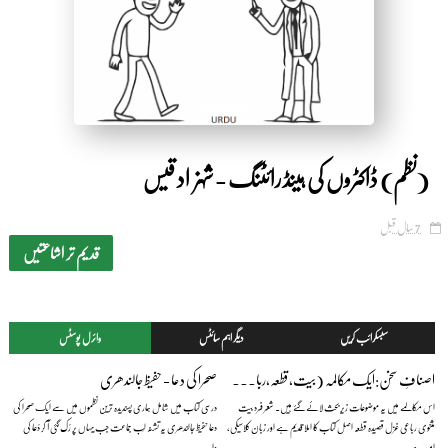
(نظم) ڈاکٹروں کی ہینڈ رائٹنگ - شہزاد قیس
7 سال قبل
قدیم تر اشاعتیں
سبسکرائب کریں
دیگر اہم سائٹس
وائرل پوسٹس
اصنافِ سخن:ایک مکالمہ (بیت،قطعہ،رباعی،غزل) — بیج ناتھ سہائے فگارؔ
صحرا کی دعا - حفیظ جالندھری
اس مکالمے میں یہ موضوعات زیرِ بحث لائے گئے ہیں۔ شعر فرد بیت
درسی کتاب میں شامل ہماری پسندیدہ ترین نظموں میں سے ایک صحرا کی
مثنوی رباعی غزل قصیدہ قطعہ اصل کتاب کا املا قدیم ہے اور زبان کلاسیکی،
دعا حفیظ جالندھری یہ تشنہ لَب جماعت جب یہاں پر رُک گئی آ کر دُعا کی
امید ہے یہ...
دا...