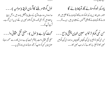
یاد رکھ! خود کو مٹائےگا، تو چھا جائے گا
غزل گو شاعر بننے کا آسان طریقہ (مزاحیہ) — نعمان علی خان
شاعر: رحمان فارس یاد رکھ! خود کو مٹائےگا، تو چھا جائے گا عشق میں عجز
وہ اردو داں دوست جو آج کے دجالی (ڈیجیٹل) دور میں سوشل میڈیا
ملائے گا ،تو چھاجائے گا اچھی آنکھوں کے پجاری ہیں، میرےشہر ...
پرموجود ہیں مگر ابھی تک غزل گو شاعر نہیں بن سکے ان پر ترس آتا ہے۔
آئیے آپ کو...
من نمی گویم از خواجہ معین الدین چشتیؒ (مع منظوم اردو ترجمہ)
محبت کیا ہے (غزل) -مفتی تقی عثمانی دامت برکاتہم
من نمی گویم انا الحق یار می گوید بگو چوں نگویم چوں مرا دلدار می گوید بگو میں
مفتی تقی عثمانی دامت برکاتہم محبت کیا ہے ؟،دل کا درد سے معمور ہو جانا
نہیں کہتا انا الحق ، یار کہتا ہے کہ کہہ جب نہیں کہتا ...
متاعِ جاں کسی کو سونپ کر مجبور ہو جانا ہماری بادہ نوشی پر ...