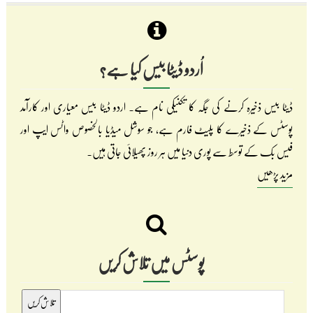
اُردو ڈیٹا بیس کیا ہے؟
ڈیٹا بیس ذخیرہ کرنے کی جگہ کا تکنیکی نام ہے۔ اردو ڈیٹا بیس معیاری اور کارآمد
پوسٹس کے ذخیرے کا پلیٹ فارم ہے، جو سوشل میڈیا بالخصوص واٹس ایپ اور
فیس بک کے توسط سے پوری دنیا میں ہر روز پھیلائی جاتی ہیں۔
مزید پڑھیں
پوسٹس میں تلاش کریں