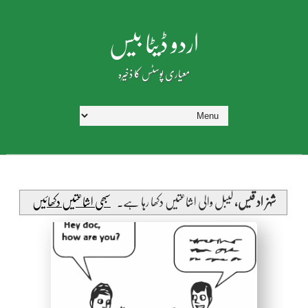
اردو ڈیٹا بیس
معیاری پوسٹس کا ذخیرہ
شہزاد قیس،
لیبل والی اشاعتیں دکھا رہا ہے۔
سبھی اشاعتیں دکھائیں
by Shakeeb Ahmad