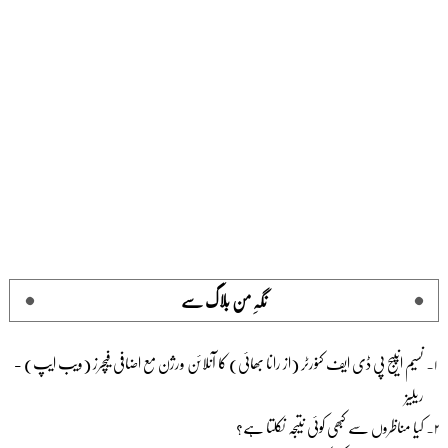
نگہِ من بلاگ سے
نسیم انپیج پی ڈی ایف کنورٹر (از رانا بھائی) کا آنلائن ورژن مع اضافی فیچرز (ویب ایپ) -
ریلیز
کیا مناظروں سے کبھی کوئی نتیجہ نکلتا ہے؟