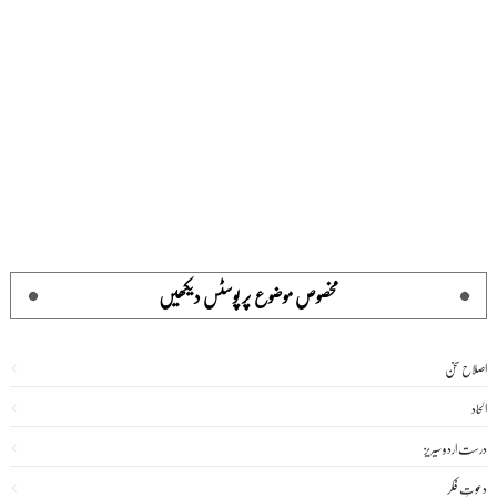
مخصوص موضوع پر پوسٹس دیکھیں
اصلاح سخن
الحاد
درست اردو سیریز
دعوتِ فکر