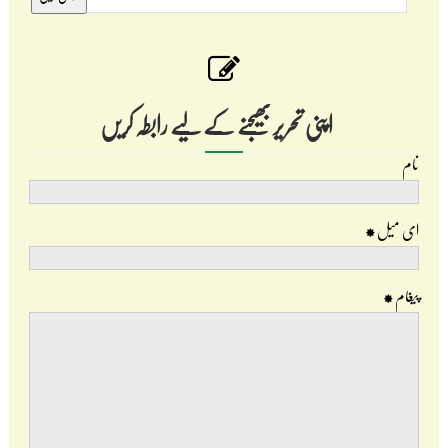
اپنی تحریر بھیجنے کے لیے رابطہ کریں
نام
ای میل
*
پیغام
*