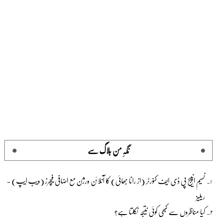
نگہِ من بلاگ سے
نسیم انپیج پی ڈی ایف کنورٹر (از رانا بھائی) کا آنلائن ورژن مع اضافی فیچرز (ویب ایپ) -
ریلیز
کیا مناظروں سے کبھی کوئی نتیجہ نکلتا ہے؟