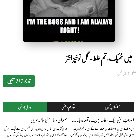
by Shakeeb Ahmad
میں ٹھیک، تم غلط - گل نوخیز اختر
7 سال قبل
قدیم تر اشاعتیں
سبسکرائب کریں
دیگر اہم سائٹس
وائرل پوسٹس
اصنافِ سخن:ایک مکالمہ (بیت،قطعہ،رباعی،غزل) — بیج ناتھ سہائے فگارؔ
صحرا کی دعا - حفیظ جالندھری
اس مکالمے میں یہ موضوعات زیرِ بحث لائے گئے ہیں۔ شعر فرد بیت
درسی کتاب میں شامل ہماری پسندیدہ ترین نظموں میں سے ایک صحرا کی
مثنوی رباعی غزل قصیدہ قطعہ اصل کتاب کا املا قدیم ہے اور زبان کلاسیکی،
دعا حفیظ جالندھری یہ تشنہ لَب جماعت جب یہاں پر رُک گئی آ کر دُعا کی