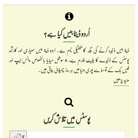
اُردو ڈیٹا بیس کیا ہے؟
ڈیٹا بیس ذخیرہ کرنے کی جگہ کا تکنیکی نام ہے۔ اردو ڈیٹا بیس معیاری اور کارآمد
پوسٹس کے ذخیرے کا پلیٹ فارم ہے، جو سوشل میڈیا بالخصوص واٹس ایپ اور
فیس بک کے توسط سے پوری دنیا میں ہر روز پھیلائی جاتی ہیں۔
مزید پڑھیں
پوسٹس میں تلاش کریں