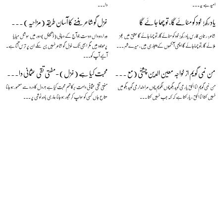
امید ہے یہ...
دا...
یاد رکھ! خود کو مٹائےگا، تو چھا جائے گا
غزل گو شاعر بننے کا آسان طریقہ (مزاحیہ) — نعمان علی خان
شاعر: رحمان فارس یاد رکھ! خود کو مٹائےگا، تو چھا جائے گا عشق میں عجز
وہ اردو داں دوست جو آج کے دجالی (ڈیجیٹل) دور میں سوشل میڈیا
ملائے گا ،تو چھاجائے گا اچھی آنکھوں کے پجاری ہیں، میرےشہر ...
پرموجود ہیں مگر ابھی تک غزل گو شاعر نہیں بن سکے ان پر ترس آتا ہے۔
آئیے آپ کو...
من نمی گویم از خواجہ معین الدین چشتیؒ (مع منظوم اردو ترجمہ)
محبت کیا ہے (غزل) -مفتی تقی عثمانی دامت برکاتہم
من نمی گویم انا الحق یار می گوید بگو چوں نگویم چوں مرا دلدار می گوید بگو میں
مفتی تقی عثمانی دامت برکاتہم محبت کیا ہے ؟،دل کا درد سے معمور ہو جانا
نہیں کہتا انا الحق ، یار کہتا ہے کہ کہہ جب نہیں کہتا ...
متاعِ جاں کسی کو سونپ کر مجبور ہو جانا ہماری بادہ نوشی پر ...