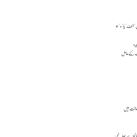
 "الف" یا "ہ" ہو
یرہ
ہمیت کےحامل
سی حالت میں
بھانجا سے بھانجے،