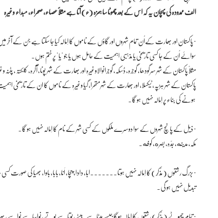
الف ممدودہ کی پہچان یہ کہ اس کے بعد چھوٹا سا ہمزہ (ء) آتا ہے مثلاً عصاء، صحراء، مبداء وغیرہ
· پاکستان اور بھارت کےاُن تمام شہروں اور گاؤں کے ناموں کا اِمَالَہ کیا جا سکتا ہے جن کے آخر میں
سوائے اُن کے جا کسی تاریخی یا مذہبی اہمیت کے حامل ہوں یا جو "یا" پر ختم ہوں۔
مثلاً پاکستان کے شہر سرگودھا، گوجرہ، ڈسکہ، گوجرانوالاوغیرہ اور بھارت کے شہر پونا، آگرہ، کلکتہ ، پٹنہ وغ
پاکستان کے شہر ہڑپہ، ٹیکسلا، اور بھارت کے شہرمتھرا، گیا وغیرہ کے ناموں کا ان کے تاریخی ا
ہونے کی بناء پر اِمَالَہ نہیں ہو گا۔
· ذیل کے پانچ شہروں کے سوا دوسرے ملکوں کے کسی شہر کے نام کا اِمَالَہ نہیں ہو گا۔
مکّہ، مدینه، جدّہ، بصره، کوفه۔
· بزرگ رشتوں ( مُذّکّر) کا اِمَالَہ نہیں ہوتا۔۔۔۔۔۔۔ابّا، دادا، چچا، اَنّا، بابا، باوا، بھیا کی صورت ک
تبدیل نہیں ہو گی۔
· تمام چھوٹے ( مُذّکّر) رشتوں کا اِمَالَہ ہوگاجیسے بیٹا سے بیٹے ، پوتا سے پوتے، نواسا سے نواسے، 