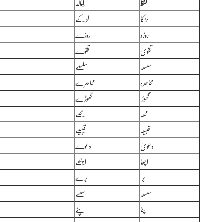
لفظ
اِمَالَہ
لڑکا
لڑکے
روزہ
روزے
تقویٰ
تقوے
سلسلہ
سلسلے
محاصرہ
محاصرے
گھوڑا
گھوڑے
محلہ
محلے
قبیلہ
قبیلے
دعویٰ
دعوے
اچھا
اچھے
برا
برے
سلسلہ
سلسے
اپنا
اپنے