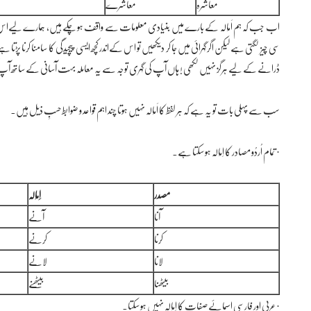
معاشرہ
معاشرے
اب جب کہ ہم اَمَالَہ کے بارے میں بنیادی معلومات سے واقف ہو چکے ہیں، ہمارے لیےاس کے چند 
سی چیز لگتی ہے لیکن اگر گہرائی میں جا کر دیکھیں تو اس کےاندر کچھ ایسی پیچیدگی کا سامنا کرنا پڑت
ڈرانے کے لیے ہرگز نہیں لکھی ! ہاں آپ کی گہری توجہ سے یہ معاملہ بہت آسانی کے ساتھ آپ ک
سب سے پہلی بات تو یہ ہے کہ ہر لفظ کا اَمَالَہ نہیں ہوتا چند اہم قواعد و ضوابط حسبِ ذیل ہیں۔
· تمام اُردُو مصادر کا اِمَالَہ ہو سکتا ہے۔
مصدر
اِمَالَہ
آنا
آنے
کرنا
کرنے
لانا
لانے
بیٹھنا
بیٹھنے
· عربی اور فارسی اسمائے صفات کا اِمَالَہ نہیں ہو سکتا۔