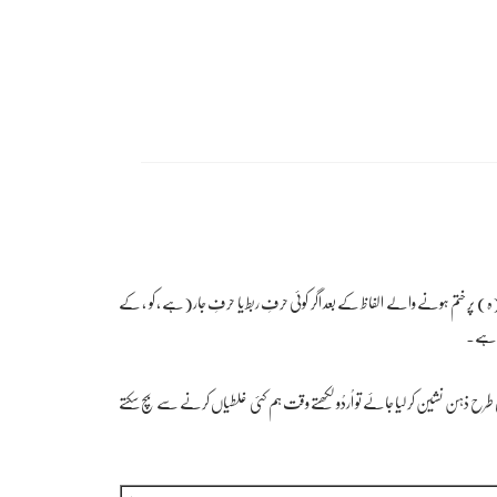
) پر ختم ہونے والے الفاظ کے بعد اگر کوئی حرفِ ربط یا حرفِ جار(ہے ، کو ، کے
تا ہے۔
چھی طرح ذہن نشین کر لیا جائے تو اُردُو لکھتے وقت ہم کئی غلطیاں کرنے سے بچ سکتے