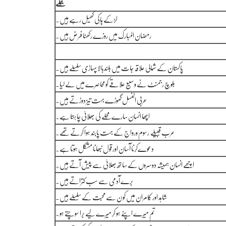
جملے
لڑکے ہاکی کھیل رہے ہیں۔
رمضان المبارک میں روزے رکھنا فرض ہیں۔
پاکستان کے شمالی علاقہ جات میں بلندبالا پہاڑی سلسلے ہیں۔
بلوچ رجمنٹ نے وسیع علاقے کو محاصرے میں لے لیا۔
عربی النسل گھوڑے بہت تیز دوڑتے ہیں۔
اچھا انسان سارے محلے کی بھلائی چاہتا ہے۔
عرب قبیلے رسوم ورواج کے بہت پابند ہوا کرتے تھے۔
دعوےکرنا آسان اور قول نبھانا مشکل ہوتا ہے۔
اچھے انسان ہمیشہ دوسروں کے ساتھ بھلائی سے پیش آتے ہیں۔
برے آدمی سے سب کتراتے ہیں۔
شاہد اور کامران میں کو ن سے محبت کے سلسلے ہیں۔
تم میرے اپنے ہو کر میرے لیے برا سوچتے ہو۔