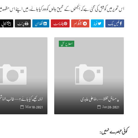
اس تحریر میں کوشش کی گئی ہےکہ اُلجھنوں کے عمیق جالوں کو دور کیا جائے، میں اپنے اس مقصدم
فیس بک
ٹویٹر
ٹیلیگرام
پنٹریسٹ
لنکڈ ان
پرنٹ
کاپی
اصلاح سخن
یہ مسائلِ تلفظ — رضا علی عابدی
امالہ کیسے کیا جائے؟ — طالب الہاش
Mar 10, 2021
Jan 20, 2021
کوئی تبصرے نہیں: