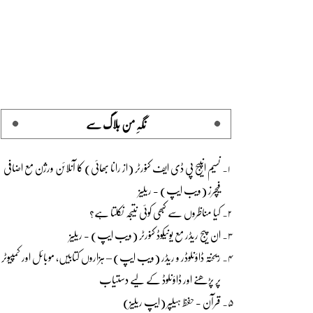
نگہِ من بلاگ سے
نسیم انپیج پی ڈی ایف کنورٹر (از رانا بھائی) کا آنلائن ورژن مع اضافی
فیچرز (ویب ایپ) - ریلیز
کیا مناظروں سے کبھی کوئی نتیجہ نکلتا ہے؟
ان پیج ریڈر مع یونیکوڈ کنورٹر (ویب ایپ) - ریلیز
ریختہ ڈاؤنلوڈر و ریڈر (ویب ایپ) – ہزاروں کتابیں، موبائل اور کمپیوٹر
پر پڑھنے اور ڈاؤنلوڈ کے لیے دستیاب
قرآن - حفظ ہیلپر (ایپ ریلیز)