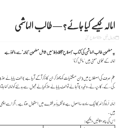
امالہ کیسے کیا جائے؟ — طالب الہاشمی
5 سال قبل
اصلاح سخن
یہ مضمون طالب الہاشمی کی کتاب "اِصلاحِ تَلَفُّظ واِملا" میں شامل مضمون "اِمَالَہ"سے ماخوذ ہے
اِمَالَہ کے لُغوی معنی ہیں" مائل کرنا"
عِلم صَرف کی اصطلاح میں(ان مستثنیات کو چھوڑ کر جن کا ذکر آگے آرہا ہے) الف یا ہائے ہوّز (ہ
،کی ، کے، کا ،پر،نے ، وغیرہ) آ جائے تو الف یا ہائے ہوّز کو یائے مجہول سے بدلنے کو اِمَالَہ کہا جا
اِ ماَلَہ اُردُوگرائمر کا ایک ساده سا اصول ہےجو تقریباً ہر فقرے میں استعمال ہوتا ہے۔ اگر اسے ا
ہیں۔
اس کی چند مثالیں دیکھیے!