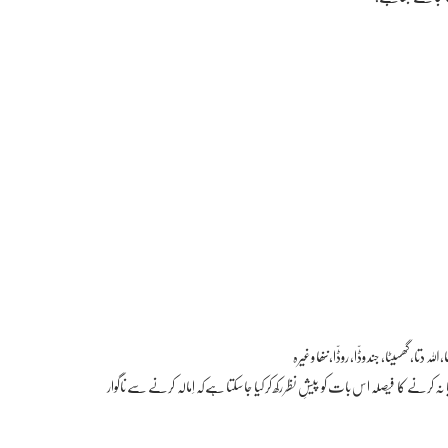
ا، گھسیٹا، جند وڈّا، روڈّا،ننھا وغیرہ
رنے کا فیصلہ اس بات کو پیشِ نظر رکھ کر کیا جا سکتا ہےکہ اِمالہ کرنے سے ناگوار