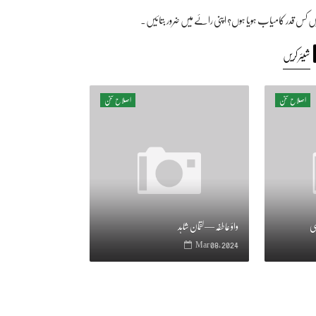
یں کس قدر کامیاب ہویا ہوں؟ اپنی رائے میں ضرور بتائیں۔
شیئر کریں
اصلاح سخن
اصلاح سخن
می
واؤ عاطفہ — لقمان شاہد
Mar 08, 2024