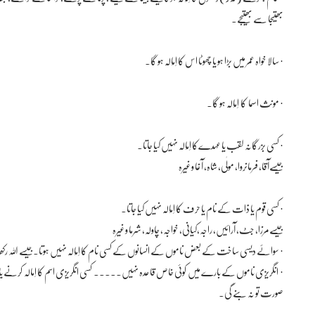
بھتیجا سے بھتیجے۔
· سالا خواہ عمر میں بڑا ہو یا چھوٹا اس کا اِمَالَہ ہو گا۔
· مونث اسما کا اِمَالَہ ہو گا۔
· کسی بزرگانہ لقب یا عہدےکا اِمَالَہ نہیں کیا جاتا۔
جیسےآقا، فرمانروا، مولٰی، شاہ، آغا وغیرہ
· کسی قوم یا ذات کے نام یا حرف کا اِمَالَہ نہیں کیا جاتا۔
جیسےمرزا، جٹ، آرائیں، راجہ،کیانی، خواجہ، چاولہ، شرما وغیرہ
· سوائے دیسی ساخت کے بعض ناموں کے انسانوں کے کسی نام کا اِمَالَہ نہیں ہوتا۔جیسے اللہ رکھا،اللہ دت
· انگریزی ناموں کے بارے میں کوئی خاص قاعدہ نہیں۔۔۔۔۔ کسی انگریزی اسم کا اِمالہ کرنے یا نہ ک
صورت تو نہ بنے گی۔