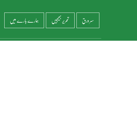
سر ورق
تحریر بھیجیں
ہمارے بارے میں