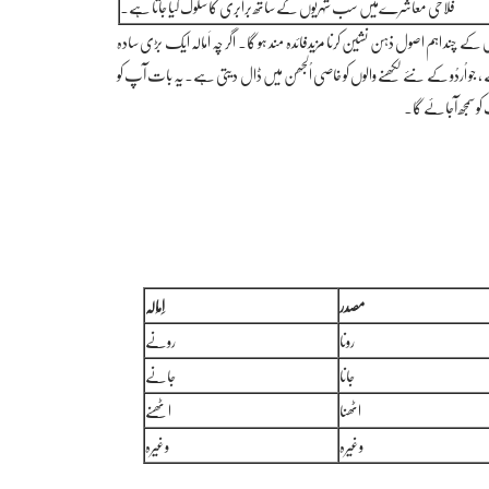
فلاحی معاشرےمیں سب شہریوں کے ساتھ برابری کا سلوک کیا جاتا ہے۔
اہم اصول ذہن نشین کرنا مزیدفائدہ مند ہو گا۔ اگر چہ اَمَالَہ ایک بڑی سادہ
ا ہے ، جو اُردُو کے نئے لکھنے والوں کو خاصی اُلجھن میں ڈال دیتی ہے۔یہ بات آپ کو
و سمجھ آجائے گا۔
مصدر
اِمَالَہ
رونا
رونے
جانا
جانے
اٹھنا
اٹھنے
وغیرہ
وغیرہ