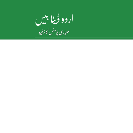
اردو ڈیٹا بیس
معیاری پوسٹس کا ذخیرہ