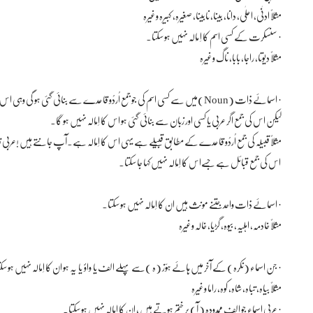
مثلاً ادنٰی، اعلٰی، دانا، بینا، نابینا، صغیرہ، کبیرہ وغیرہ
· سنسکرت کے کسی اسم کا اِ مَالَہ نہیں ہو سکتا۔
مثلاً دیوتا، راجا، بابا، ناگ وغیرہ
· اسمائے ذات (Noun)میں سے کسی اسم کی جو جمع اُردُو قاعدے سے بنائی گئی ہو گی وہی اس کا اِمَالَہ ہو گی
لیکن اس کی جمع اگر عربی یا کسی اور زبان سے بنائی گئی ہو اس کا اِمَالَہ نہیں ہو گا۔
مثلاً قبیلہ کی جمع اُردُو قاعدے کے مطابق قبیلے ہے یہی اس کا اِمَالہ ہے۔آپ جانتے ہیں !ع
اس کی جمع قبائل ہے جسےاس کا اِمَالَہ نہیں کہا جا سکتا۔
· اسمائے ذات واحدجتنے مونث ہیں ان کا اِمَالَہ نہیں ہو سکتا۔
مثلاً خادمہ، اہلیہ، بیوہ، گڑیا، خالہ وغیرہ
· جن اسماء (نکرہ) کے آخر میں ہائے ہوّز (ہ )سے پہلے الف یا واؤ یا یہ ہو ان کا اِمَالَہ نہیں ہو سک
مثلاً بیاہ، تباہ، شاہ، کوہ، راما وغیرہ
· عربی اسماء جو الف ممدودہ ( آ) پر ختم ہوتے ہیں ، ان کا اِمَالَہ نہیں ہو سکتا۔