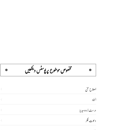
مخصوص موضوع پر پوسٹس دیکھیں
اصلاح سخن
الحاد
درست اردو سیریز
دعوتِ فکر