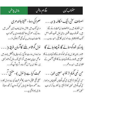
سبسکرائب کریں
دیگر اہم سائٹس
وائرل پوسٹس
اصنافِ سخن:ایک مکالمہ (بیت،قطعہ،رباعی،غزل) — بیج ناتھ سہائے فگارؔ
صحرا کی دعا - حفیظ جالندھری
اس مکالمے میں یہ موضوعات زیرِ بحث لائے گئے
درسی کتاب میں شامل ہماری پسندیدہ ترین نظموں میں
ہیں۔ شعر فرد بیت مثنوی رباعی غزل قصیدہ قطعہ اصل
سے ایک صحرا کی دعا حفیظ جالندھری یہ تشنہ لَب
کتاب کا املا قدیم ہے اور زبان کلاسیکی، امید ہے یہ...
جماعت جب یہاں پر رُک گئی آ کر دُعا کی دا...
یاد رکھ! خود کو مٹائےگا، تو چھا جائے گا
غزل گو شاعر بننے کا آسان طریقہ (مزاحیہ) — نعمان علی خان
شاعر: رحمان فارس یاد رکھ! خود کو مٹائےگا، تو چھا جائے گا
وہ اردو داں دوست جو آج کے دجالی (ڈیجیٹل) دور میں
عشق میں عجز ملائے گا ،تو چھاجائے گا اچھی آنکھوں کے
سوشل میڈیا پرموجود ہیں مگر ابھی تک غزل گو شاعر نہیں
پجاری ہیں، میرےشہر ...
بن سکے ان پر ترس آتا ہے۔ آئیے آپ کو...
من نمی گویم از خواجہ معین الدین چشتیؒ (مع منظوم اردو ترجمہ)
محبت کیا ہے (غزل) -مفتی تقی عثمانی دامت برکاتہم
من نمی گویم انا الحق یار می گوید بگو چوں نگویم چوں مرا دلدار
مفتی تقی عثمانی دامت برکاتہم محبت کیا ہے ؟،دل کا درد
می گوید بگو میں نہیں کہتا انا الحق ، یار کہتا ہے کہ کہہ جب
سے معمور ہو جانا متاعِ جاں کسی کو سونپ کر مجبور ہو جانا
نہیں کہتا ...
ہماری بادہ نوشی پر ...