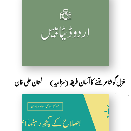
by Sarbakaf
غزل گو شاعر بننے کا آسان طریقہ (مزاحیہ) — نعمان علی خان
6 سال قبل
by Shakeeb Ahmad