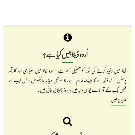
اُردو ڈیٹا بیس کیا ہے؟
ڈیٹا بیس ذخیرہ کرنے کی جگہ کا تکنیکی نام ہے۔ اردو ڈیٹا بیس معیاری اور کارآمد
پوسٹس کے ذخیرے کا پلیٹ فارم ہے، جو سوشل میڈیا بالخصوص واٹس ایپ اور
فیس بک کے توسط سے پوری دنیا میں ہر روز پھیلائی جاتی ہیں۔
مزید پڑھیں