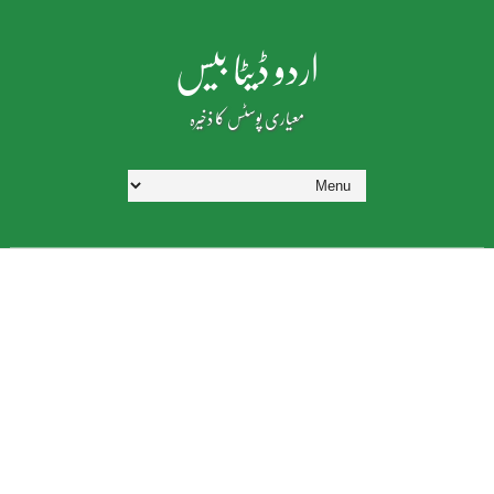
اردو ڈیٹا بیس
معیاری پوسٹس کا ذخیرہ