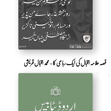
by Shakeeb Ahmad
قصہ علامہ اقبال کی ایک رباعی کا - محمد اقبال قریشی
7 سال قبل
by Shakeeb Ahmad