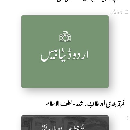
7 سال قبل
by Shakeeb Ahmad
فرقہ بندی اور خلافِ راشدہ - لطف الاسلام
7 سال قبل