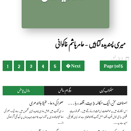
میری پسندیدہ کتابیں - عامر ہاشم خاکوانی
7 سال قبل
1
2
3
4
5
Next �
Page 1 of 5
سبسکرائب کریں
دیگر اہم سائٹس
وائرل پوسٹس
اصنافِ سخن:ایک مکالمہ (بیت،قطعہ،رباعی،غزل) — بیج ناتھ سہائے فگارؔ
صحرا کی دعا - حفیظ جالندھری
اس مکالمے میں یہ موضوعات زیرِ بحث لائے گئے ہیں۔ شعر فرد بیت
درسی کتاب میں شامل ہماری پسندیدہ ترین نظموں میں سے ایک صحرا کی
مثنوی رباعی غزل قصیدہ قطعہ اصل کتاب کا املا قدیم ہے اور زبان کلاسیکی،
دعا حفیظ جالندھری یہ تشنہ لَب جماعت جب یہاں پر رُک گئی آ کر دُعا کی
امید ہے یہ...
دا...