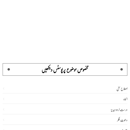
مخصوص موضوع پر پوسٹس دیکھیں
اصلاح سخن
الحاد
درست اردو سیریز
دعوتِ فکر