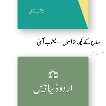
اصلاح کے کچھ رہنما اصول — یعقوب آسیؔ
7 سال قبل
by Shakeeb Ahmad