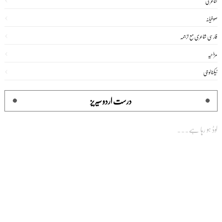
شاعری
صوفیانہ
فارسی شاعری مع ترجمہ
مزاحیہ
ٹیکنالوجی
درست اردو سیریز
لوڈ ہو رہا ہے...