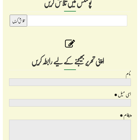
پوسٹس میں تلاش کریں
اپنی تحریر بھیجنے کے لیے رابطہ کریں
نام
ای میل
*
پیغام
*