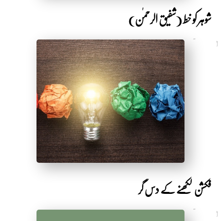
شوہر کو خط (شفیق الرحمٰن)
6 سال قبل
by Shakeeb Ahmad
فکشن لکھنے کے دس گر
6 سال قبل