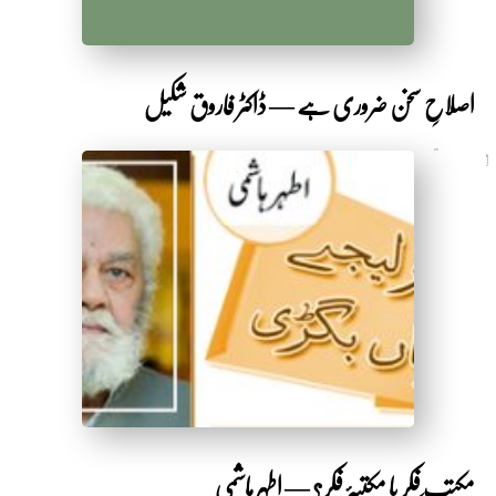
اصلاحِ سخن ضروری ہے — ڈاکٹر فاروق شکیل
7 سال قبل
by Shakeeb Ahmad
مکتب ِفکر یا مکتبۂ فکر؟ — اطہر ہاشمی