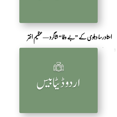
استاد رسا دہلوی کے ”بے وفا“ شاگرد — عظیم اختر
6 سال قبل
by Sarbakaf