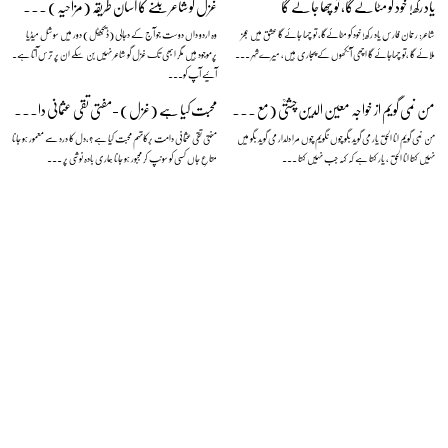
یاد رکھ! خود کو مٹائےگا، تو چھا جائے گا
غزل گو شاعر بننے کا آسان طریقہ (مزاحیہ) — نعمان علی خان
شاعر: رحمان فارس یاد رکھ! خود کو مٹائےگا، تو چھا جائے گا عشق میں عجز
وہ اردو داں دوست جو آج کے دجالی (ڈیجیٹل) دور میں سوشل میڈیا
ملائے گا ،تو چھاجائے گا اچھی آنکھوں کے پجاری ہیں، میرےشہر ...
پرموجود ہیں مگر ابھی تک غزل گو شاعر نہیں بن سکے ان پر ترس آتا ہے۔
آئیے آپ کو...
من نمی گویم از خواجہ معین الدین چشتیؒ (مع منظوم اردو ترجمہ)
محبت کیا ہے (غزل) -مفتی تقی عثمانی دامت برکاتہم
من نمی گویم انا الحق یار می گوید بگو چوں نگویم چوں مرا دلدار می گوید بگو میں
مفتی تقی عثمانی دامت برکاتہم محبت کیا ہے ؟،دل کا درد سے معمور ہو جانا
نہیں کہتا انا الحق ، یار کہتا ہے کہ کہہ جب نہیں کہتا ...
متاعِ جاں کسی کو سونپ کر مجبور ہو جانا ہماری بادہ نوشی پر ...